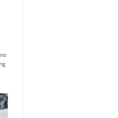
rno
ung