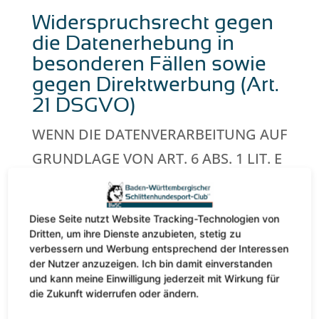
Widerspruchsrecht gegen
die Datenerhebung in
besonderen Fällen sowie
gegen Direktwerbung (Art.
21 DSGVO)
WENN DIE DATENVERARBEITUNG AUF
GRUNDLAGE VON ART. 6 ABS. 1 LIT. E
ODER F DSGVO ERFOLGT, HABEN SIE
JEDERZEIT DAS RECHT, AUS
Diese Seite nutzt Website Tracking-Technologien von
GRÜNDEN, DIE SICH AUS IHRER
Dritten, um ihre Dienste anzubieten, stetig zu
verbessern und Werbung entsprechend der Interessen
BESONDEREN SITUATION ERGEBEN,
der Nutzer anzuzeigen. Ich bin damit einverstanden
GEGEN DIE VERARBEITUNG IHRER
und kann meine Einwilligung jederzeit mit Wirkung für
die Zukunft widerrufen oder ändern.
PERSONENBEZOGENEN DATEN