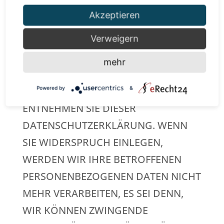
WIDERSPRUCH EINZULEGEN; DIES
Akzeptieren
GILT AUCH FÜR EIN AUF DIESE
Verweigern
BESTIMMUNGEN GESTÜTZTES
PROFILING. DIE JEWEILIGE
mehr
RECHTSGRUNDLAGE, AUF DENEN
EINE VERARBEITUNG BERUHT,
Powered by
&
ENTNEHMEN SIE DIESER
DATENSCHUTZERKLÄRUNG. WENN
SIE WIDERSPRUCH EINLEGEN,
WERDEN WIR IHRE BETROFFENEN
PERSONENBEZOGENEN DATEN NICHT
MEHR VERARBEITEN, ES SEI DENN,
WIR KÖNNEN ZWINGENDE