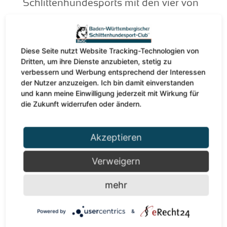
Schlittenhundesports mit den vier von
der FCI anerkannten
Schlittenhunderassen Alaskan
Diese Seite nutzt Website Tracking-Technologien von
Malamute, Grönlandhund, Samojede
Dritten, um ihre Dienste anzubieten, stetig zu
und Siberian Husky, sowie mit allen
verbessern und Werbung entsprechend der Interessen
der Nutzer anzuzeigen. Ich bin damit einverstanden
Hunden, die physisch und psychisch in
und kann meine Einwilligung jederzeit mit Wirkung für
die Zukunft widerrufen oder ändern.
der Lage sind, freiwillig im Geschirr vor
einem Schlitten zu arbeiten.
Akzeptieren
Zu diesem Zweck veranstaltet der
BWSC Wagen- und Schneerennen
Verweigern
sowie Trainingstreffen und Seminare,
mehr
die auch dem Gedanken- und
Erfahrungsaustausch zwischen
Powered by
&
Rookies und alten Hasen dienen.