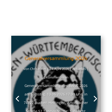
Generalversammlung 2026
von
Chris Helm
|
24. April 2026
|
Aktuelles
|
0 Kommentieren
Generalversammlung des BWSC 2026
am Samstag, 13.06.2026,17:00 Uhr, in
74722 Buchen-Hettingen, Amorbacher
Straße 52 Tagesordnung: 1. Bericht