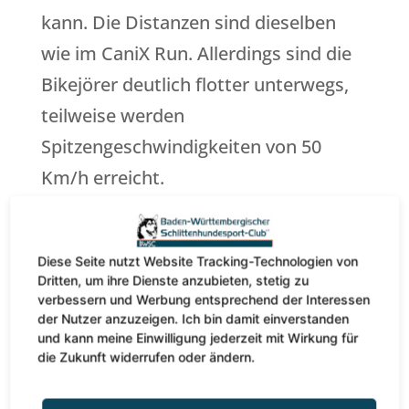
kann. Die Distanzen sind dieselben
wie im CaniX Run. Allerdings sind die
Bikejörer deutlich flotter unterwegs,
teilweise werden
Spitzengeschwindigkeiten von 50
Km/h erreicht.
CaniX Scooter I:
Diese Seite nutzt Website Tracking-Technologien von
Dritten, um ihre Dienste anzubieten, stetig zu
Der Hund zieht einen Scooter, der
verbessern und Werbung entsprechend der Interessen
der Nutzer anzuzeigen. Ich bin damit einverstanden
Mensch unterstützt durch Pedalen.
und kann meine Einwilligung jederzeit mit Wirkung für
die Zukunft widerrufen oder ändern.
Auch hier gleichen sich die Distanzen.
Die Besonderheit beim Scooter ist,