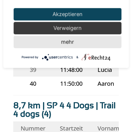
33
11:38:00
Markus
35
11:40:00
Isabella
Akzeptieren
37
11:42:00
Valentina
Verweigern
38
11:44:00
Sabine
mehr
Powered by
&
39
11:48:00
Lucia
40
11:50:00
Aaron
8,7 km | SP 4 4 Dogs | Trail
4 dogs (4)
Nummer
Startzeit
Vorname