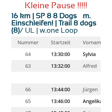
Kleine Pause !!!!!
16 km | SP 8 8 Dogs – m.
Einschleifen! | Trail 8 dogs
(8)
/ UL | w.one Loop
Nummer
Startzeit
Vorname
64
13:30:00
Sylvia
63
13:32:00
Alfred
66
13:44:00
Jürgen
65
13:46:00
Angelika