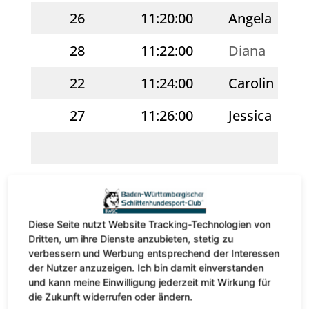
26
11:20:00
Angela
28
11:22:00
Diana
22
11:24:00
Carolin
27
11:26:00
Jessica
31
11:30:00
Marina
32
11:32:00
Torsten
Diese Seite nutzt Website Tracking-Technologien von
Dritten, um ihre Dienste anzubieten, stetig zu
36
11:34:00
Timo
verbessern und Werbung entsprechend der Interessen
der Nutzer anzuzeigen. Ich bin damit einverstanden
34
11:36:00
Oksana
und kann meine Einwilligung jederzeit mit Wirkung für
die Zukunft widerrufen oder ändern.