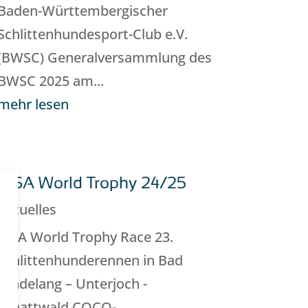
Baden-Württembergischer
Schlittenhundesport-Club e.V.
(BWSC) Generalversammlung des
BWSC 2025 am...
mehr lesen
WSA World Trophy 24/25
Aktuelles
WSA World Trophy Race 23.
Schlittenhunderennen in Bad
Hindelang – Unterjoch -
Schattwald COCO-...